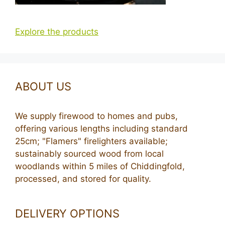
Explore the products
ABOUT US
We supply firewood to homes and pubs,
offering various lengths including standard
25cm; "Flamers" firelighters available;
sustainably sourced wood from local
woodlands within 5 miles of Chiddingfold,
processed, and stored for quality.
DELIVERY OPTIONS