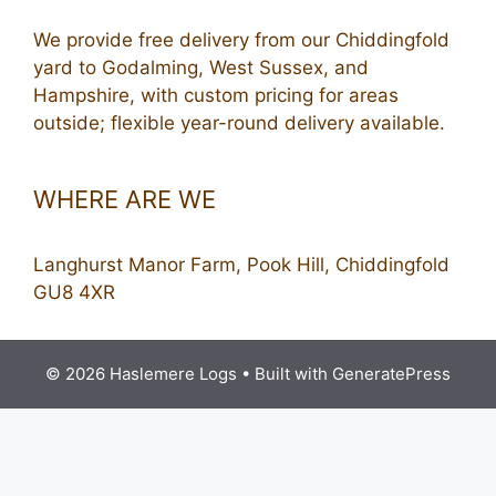
We provide free delivery from our Chiddingfold
yard to Godalming, West Sussex, and
Hampshire, with custom pricing for areas
outside; flexible year-round delivery available.
WHERE ARE WE
Langhurst Manor Farm, Pook Hill, Chiddingfold
GU8 4XR
© 2026 Haslemere Logs
• Built with
GeneratePress