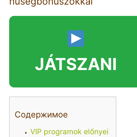
hűségbónuszokkal
JÁTSZANI
Содержимое
VIP programok előnyei