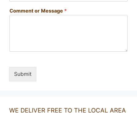
Comment or Message
*
Submit
WE DELIVER FREE TO THE LOCAL AREA