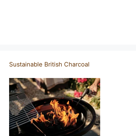
Sustainable British Charcoal