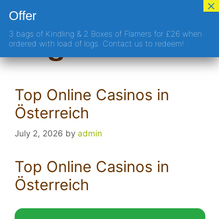
Skip
to
content
3 bags of Kindling & 2 Boxes of Flamers for £26 when
Menu
ordered with load of logs. Contact us to redeem!
Top Online Casinos in
Österreich
July 2, 2026
by
admin
Top Online Casinos in
Österreich