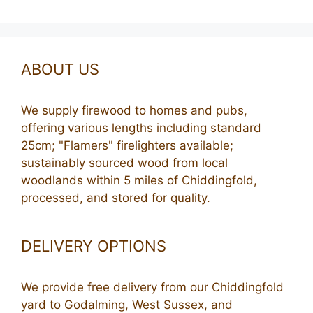
ABOUT US
We supply firewood to homes and pubs,
offering various lengths including standard
25cm; "Flamers" firelighters available;
sustainably sourced wood from local
woodlands within 5 miles of Chiddingfold,
processed, and stored for quality.
DELIVERY OPTIONS
We provide free delivery from our Chiddingfold
yard to Godalming, West Sussex, and