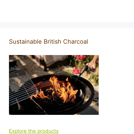
Sustainable British Charcoal
Explore the products