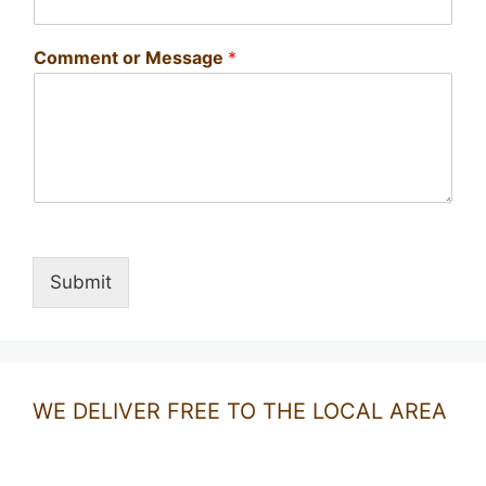
Comment or Message
*
Submit
WE DELIVER FREE TO THE LOCAL AREA