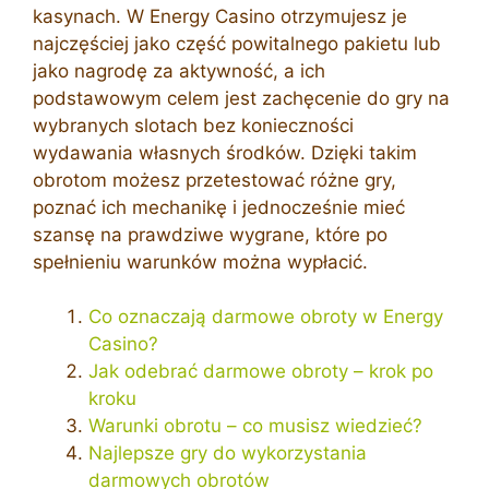
kasynach. W Energy Casino otrzymujesz je
najczęściej jako część powitalnego pakietu lub
jako nagrodę za aktywność, a ich
podstawowym celem jest zachęcenie do gry na
wybranych slotach bez konieczności
wydawania własnych środków. Dzięki takim
obrotom możesz przetestować różne gry,
poznać ich mechanikę i jednocześnie mieć
szansę na prawdziwe wygrane, które po
spełnieniu warunków można wypłacić.
Co oznaczają darmowe obroty w Energy
Casino?
Jak odebrać darmowe obroty – krok po
kroku
Warunki obrotu – co musisz wiedzieć?
Najlepsze gry do wykorzystania
darmowych obrotów