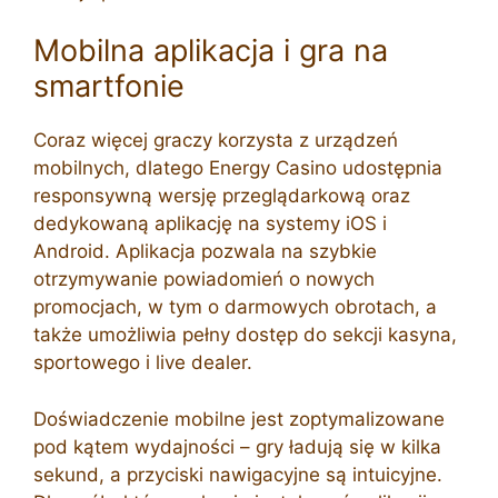
Mobilna aplikacja i gra na
smartfonie
Coraz więcej graczy korzysta z urządzeń
mobilnych, dlatego Energy Casino udostępnia
responsywną wersję przeglądarkową oraz
dedykowaną aplikację na systemy iOS i
Android. Aplikacja pozwala na szybkie
otrzymywanie powiadomień o nowych
promocjach, w tym o darmowych obrotach, a
także umożliwia pełny dostęp do sekcji kasyna,
sportowego i live dealer.
Doświadczenie mobilne jest zoptymalizowane
pod kątem wydajności – gry ładują się w kilka
sekund, a przyciski nawigacyjne są intuicyjne.