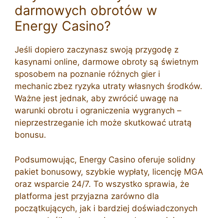
darmowych obrotów w
Energy Casino?
Jeśli dopiero zaczynasz swoją przygodę z
kasynami online, darmowe obroty są świetnym
sposobem na poznanie różnych gier i
mechanic zbez ryzyka utraty własnych środków.
Ważne jest jednak, aby zwrócić uwagę na
warunki obrotu i ograniczenia wygranych –
nieprzestrzeganie ich może skutkować utratą
bonusu.
Podsumowując, Energy Casino oferuje solidny
pakiet bonusowy, szybkie wypłaty, licencję MGA
oraz wsparcie 24/7. To wszystko sprawia, że
platforma jest przyjazna zarówno dla
początkujących, jak i bardziej doświadczonych