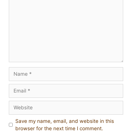
Name
Email
Website
Save my name, email, and website in this
browser for the next time I comment.