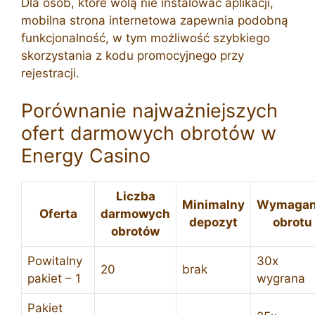
Dla osób, które wolą nie instalować aplikacji,
mobilna strona internetowa zapewnia podobną
funkcjonalność, w tym możliwość szybkiego
skorzystania z kodu promocyjnego przy
rejestracji.
Porównanie najważniejszych
ofert darmowych obrotów w
Energy Casino
Liczba
Minimalny
Wymagan
Oferta
darmowych
depozyt
obrotu
obrotów
Powitalny
30x
20
brak
pakiet – 1
wygrana
Pakiet