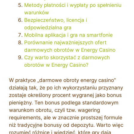
Metody płatności i wypłaty po spełnieniu
warunków
Bezpieczeństwo, licencja i
odpowiedzialna gra
Mobilna aplikacja i gra na smartfonie
Porównanie najważniejszych ofert
darmowych obrotów w Energy Casino
Czy warto skorzystać z darmowych
obrotów w Energy Casino?
W praktyce „darmowe obroty energy casino”
działają tak, że po ich wykorzystaniu przyznany
zostaje określony procent wygranej jako bonus
pieniężny. Ten bonus podlega standardowym
warunkom obrotu, czyli tzw. wagering
requirements, ale w znacznie prostszej formule
niż tradycyjne bonusy od depozytu. Warto więc
rozumieć różnice i wiedzieć, które gry dają