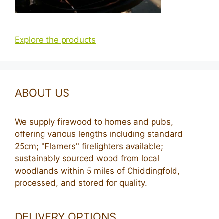
Explore the products
ABOUT US
We supply firewood to homes and pubs,
offering various lengths including standard
25cm; "Flamers" firelighters available;
sustainably sourced wood from local
woodlands within 5 miles of Chiddingfold,
processed, and stored for quality.
DELIVERY OPTIONS